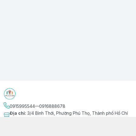
0915995544〰️0916888678
Địa chỉ
:
3/4 Bình Thới, Phường Phú Thọ, Thành phố Hồ Chí
Minh
Kết nối
https://www.facebook.com/niemvuivingot