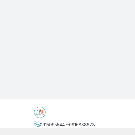
0915995544〰️0916888678
Địa chỉ
:
3/4 Bình Thới, Phường Phú Thọ, Thành