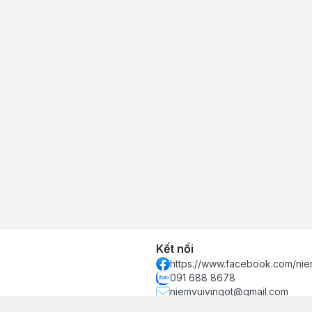
Kết nối
https://www.facebook.com/nie
091 688 8678
niemvuivingot@gmail.com
 phố Hồ Chí Minh