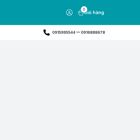
0
Giỏ hàng
0915995544 〰️ 0916888678