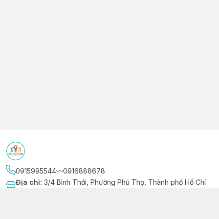
0915995544〰️0916888678
Địa chỉ
:
3/4 Bình Thới, Phường Phú Thọ, Thành phố Hồ Chí
Minh
Kết nối
https://www.facebook.com/niemvuivingot