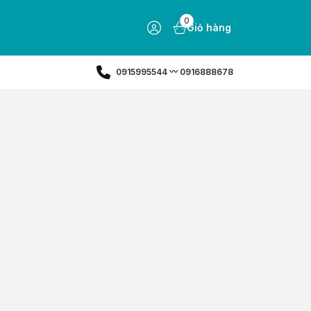
0
Giỏ hàng
0915995544 〰️ 0916888678