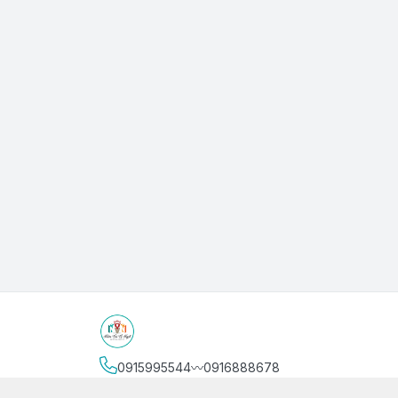
0915995544〰️0916888678
Địa chỉ
:
3/4 Bình Thới, Phường Phú Thọ, Thành