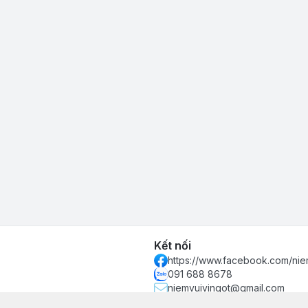
Kết nối
https://www.facebook.com/nie
091 688 8678
niemvuivingot@gmail.com
 phố Hồ Chí Minh