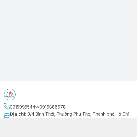
0915995544〰️0916888678
Địa chỉ
:
3/4 Bình Thới, Phường Phú Thọ, Thành phố Hồ Chí
Minh
Kết nối
https://www.facebook.com/niemvuivingot