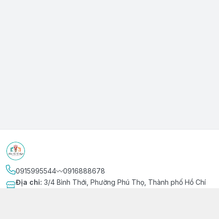
0915995544〰️0916888678
Địa chỉ
:
3/4 Bình Thới, Phường Phú Thọ, Thành phố Hồ Chí
Minh
Kết nối
https://www.facebook.com/niemvuivingot