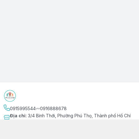
0915995544〰️0916888678
Địa chỉ
:
3/4 Bình Thới, Phường Phú Thọ, Thành phố Hồ Chí
Minh
Kết nối
https://www.facebook.com/niemvuivingot