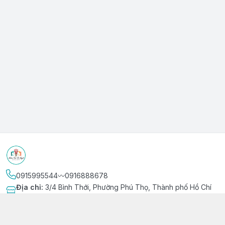
0915995544〰️0916888678
Địa chỉ
:
3/4 Bình Thới, Phường Phú Thọ, Thành phố Hồ Chí
Minh
Kết nối
https://www.facebook.com/niemvuivingot