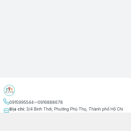
0915995544〰️0916888678
Địa chỉ
:
3/4 Bình Thới, Phường Phú Thọ, Thành phố Hồ Chí
Minh
Kết nối
https://www.facebook.com/niemvuivingot