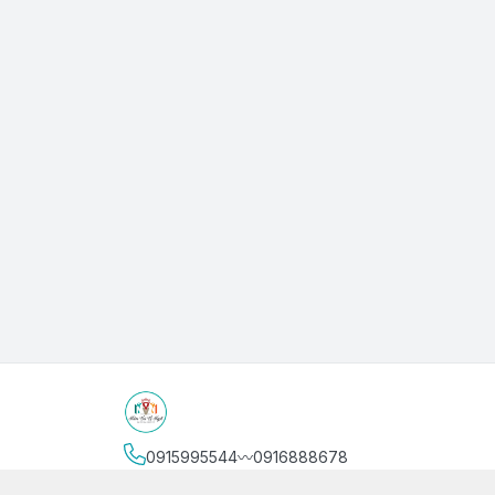
0915995544〰️0916888678
Địa chỉ
:
3/4 Bình Thới, Phường Phú Thọ, Thành