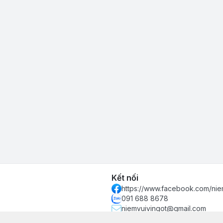
Kết nối
https://www.facebook.com/nie
091 688 8678
niemvuivingot@gmail.com
 phố Hồ Chí Minh