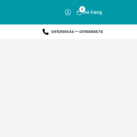
0
Giỏ hàng
0915995544 〰️ 0916888678