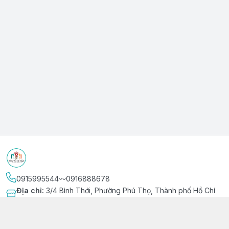
0915995544〰️0916888678
Địa chỉ
:
3/4 Bình Thới, Phường Phú Thọ, Thành phố Hồ Chí
Minh
Kết nối
https://www.facebook.com/niemvuivingot