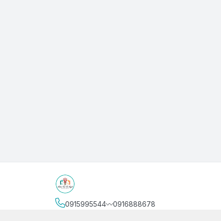
0915995544〰️0916888678
Địa chỉ
:
3/4 Bình Thới, Phường Phú Thọ, Thành