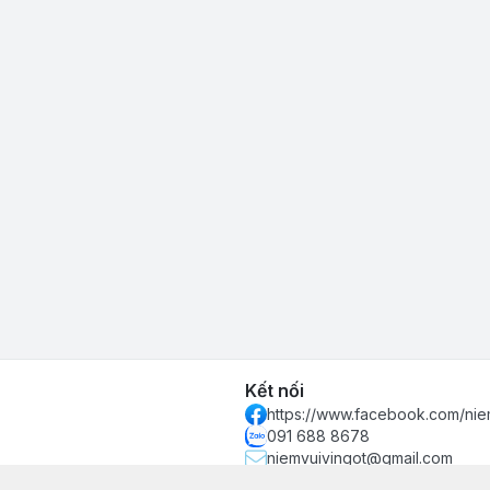
Kết nối
https://www.facebook.com/nie
091 688 8678
niemvuivingot@gmail.com
 phố Hồ Chí Minh