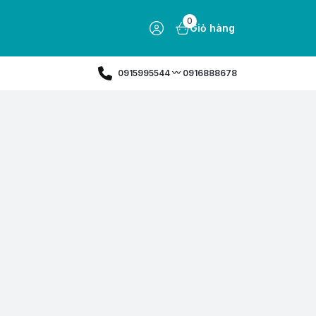
0
Giỏ hàng
0915995544 〰️ 0916888678