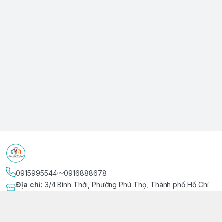
0915995544〰️0916888678
Địa chỉ
:
3/4 Bình Thới, Phường Phú Thọ, Thành phố Hồ Chí
Minh
Kết nối
https://www.facebook.com/niemvuivingot