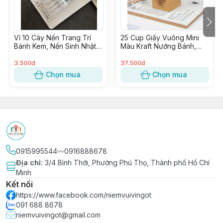
Vỉ 10 Cây Nến Trang Trí
25 Cup Giấy Vuông Mini
Bánh Kem, Nến Sinh Nhật,
Màu Kraft Nướng Bánh,
Đèn Cầy Cắm Bánh Sinh
Cupcake Vuông giấy Kraft
Nhật
trang trí Tiệc
3.500đ
37.500đ
Chọn mua
Chọn mua
0915995544〰️0916888678
Địa chỉ
:
3/4 Bình Thới, Phường Phú Thọ, Thành phố Hồ Chí
Minh
Kết nối
https://www.facebook.com/niemvuivingot
091 688 8678
niemvuivingot@gmail.com