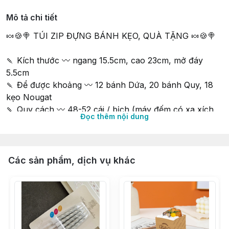
Mô tả chi tiết
🍬🍪🍭 TÚI ZIP ĐỰNG BÁNH KẸO, QUÀ TẶNG 🍬🍪🍭
🍡 Kích thước 〰 ngang 15.5cm, cao 23cm, mở đáy
5.5cm
🍡 Để được khoảng 〰 12 bánh Dứa, 20 bánh Quy, 18
kẹo Nougat
🍡 Quy cách 〰 48-52 cái / bịch (máy đếm có xa xích
Đọc thêm nội dung
xin phép miễn bù trừ)
∵∵∵∵∵∵∵∵∵∵∵∵∵∵∵∵∵∵∵∵∵∵∵∵∵∵∵∵∵∵∵∵∵∵
🔰 Shop 𝐍𝐈𝐄̂̀𝐌 𝐕𝐔𝐈 𝐕𝐈̣ 𝐍𝐆𝐎̣𝐓 𝑠𝑖𝑛𝑐𝑒 2015
Các sản phẩm, dịch vụ khác
🔰 Tư vấn & phục vụ tận tình chu đáo
🔰 Có Cửa hàng & Kho hàng cung ứng liền mạch
🔰 Phân phối Sỉ & Lẻ toàn quốc giá tận gốc
🔰 Nhập hàng trực tiếp, không qua trung gian từ các
Nhà Máy lớn uy tín