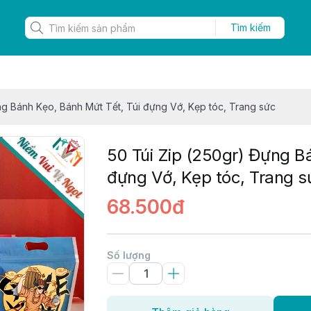
Tìm kiếm
ng Bánh Kẹo, Bánh Mứt Tết, Túi đựng Vớ, Kẹp tóc, Trang sức
50 Túi Zip (250gr) Đựng B
đựng Vớ, Kẹp tóc, Trang s
68.500đ
Số lượng