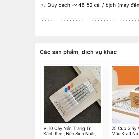
🍡 Quy cách 〰 48-52 cái / bịch (máy đếm
∵∵∵∵∵∵∵∵∵∵∵∵∵∵∵∵∵∵∵∵∵∵∵∵∵∵∵∵∵∵∵
🔰 Shop 𝐍𝐈𝐄̂̀𝐌 𝐕𝐔𝐈 𝐕𝐈̣ 𝐍𝐆𝐎̣𝐓 𝑠𝑖𝑛𝑐𝑒 2015
🔰 Tư vấn & phục vụ tận tình chu đáo
🔰 Có Cửa hàng & Kho hàng cung ứng li
🔰 Phân phối Sỉ & Lẻ toàn quốc giá tận g
Các sản phẩm, dịch vụ khác
🔰 Nhập hàng trực tiếp, không qua trung 
Vỉ 10 Cây Nến Trang Trí
25 Cup Giấy 
Bánh Kem, Nến Sinh Nhật,
Màu Kraft Nư
Đèn Cầy Cắm Bánh Sinh
Cupcake Vuôn