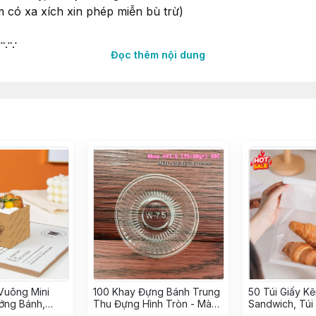
 có xa xích xin phép miễn bù trừ)
∵∵∵
Đọc thêm nội dung
ền mạch
ốc
gian từ các Nhà Máy lớn uy tín
Vuông Mini
100 Khay Đựng Bánh Trung
50 Túi Giấy K
ớng Bánh,
Thu Đựng Hình Tròn - Màu
Sandwich, Túi
g giấy Kraft
Vàng & Trong, Khay 7.5
đựng Bánh Kẹo