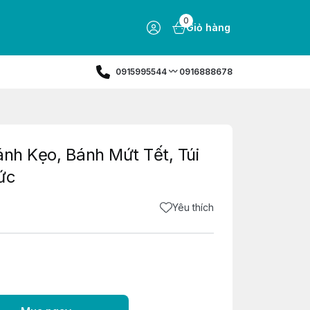
0
Giỏ hàng
0915995544 〰️ 0916888678
ánh Kẹo, Bánh Mứt Tết, Túi
ức
Yêu thích