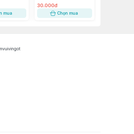
30.000đ
2.500đ
n mua
Chọn mua
Chọn
mvuivingot