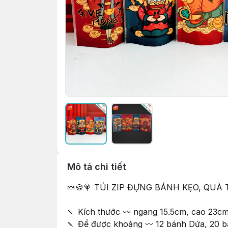
Mô tả chi tiết
🍬🍪🍭 TÚI ZIP ĐỰNG BÁNH KẸO, QUÀ 
🍡 Kích thước 〰 ngang 15.5cm, cao 23c
🍡 Để được khoảng 〰 12 bánh Dứa, 20 b