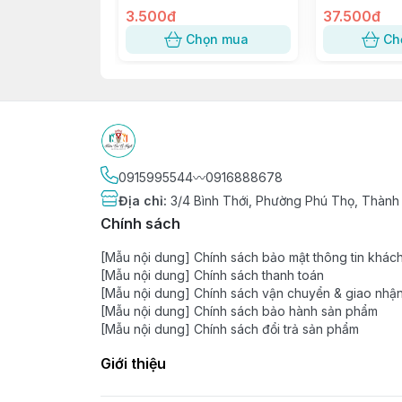
Nhật
3.500đ
trang trí Tiệc
37.500đ
Chọn mua
Ch
0915995544〰️0916888678
Địa chỉ
:
3/4 Bình Thới, Phường Phú Thọ, Thành
Chính sách
[Mẫu nội dung] Chính sách bảo mật thông tin khác
[Mẫu nội dung] Chính sách thanh toán
[Mẫu nội dung] Chính sách vận chuyển & giao nhậ
[Mẫu nội dung] Chính sách bảo hành sản phẩm
[Mẫu nội dung] Chính sách đổi trả sản phẩm
Giới thiệu