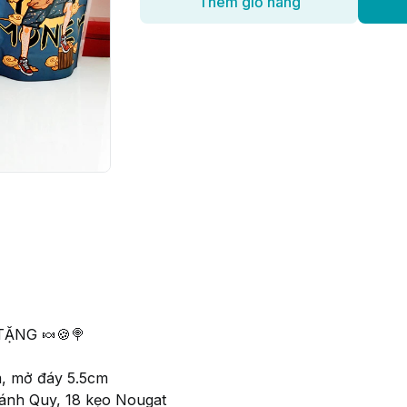
Thêm giỏ hàng
TẶNG 🍬🍪🍭
m, mở đáy 5.5cm
ánh Quy, 18 kẹo Nougat