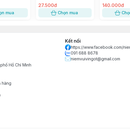
dành cho Bánh 75-80gr
27.500đ
Trung
140.000đ
ọn mua
Chọn mua
Chọ
Kết nối
https://www.facebook.com/nie
091 688 8678
niemvuivingot@gmail.com
 phố Hồ Chí Minh
h hàng
n