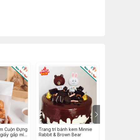
ẽm Cuộn Đựng
Trang trí bánh kem Minnie
16 Tem Nhân B
 giấy gấp mí
Rabbit & Brown Bear
Thu, Tem Dán 
 ~ size
(16 tem / tờ)