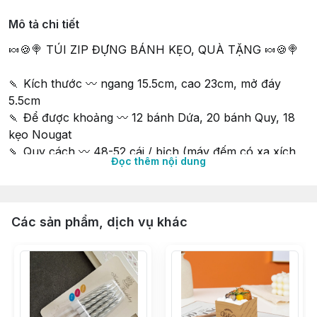
Mô tả chi tiết
🍬🍪🍭 TÚI ZIP ĐỰNG BÁNH KẸO, QUÀ TẶNG 🍬🍪🍭
🍡 Kích thước 〰 ngang 15.5cm, cao 23cm, mở đáy
5.5cm
🍡 Để được khoảng 〰 12 bánh Dứa, 20 bánh Quy, 18
kẹo Nougat
🍡 Quy cách 〰 48-52 cái / bịch (máy đếm có xa xích
Đọc thêm nội dung
xin phép miễn bù trừ)
∵∵∵∵∵∵∵∵∵∵∵∵∵∵∵∵∵∵∵∵∵∵∵∵∵∵∵∵∵∵∵∵∵∵
🔰 Shop 𝐍𝐈𝐄̂̀𝐌 𝐕𝐔𝐈 𝐕𝐈̣ 𝐍𝐆𝐎̣𝐓 𝑠𝑖𝑛𝑐𝑒 2015
Các sản phẩm, dịch vụ khác
🔰 Tư vấn & phục vụ tận tình chu đáo
🔰 Có Cửa hàng & Kho hàng cung ứng liền mạch
🔰 Phân phối Sỉ & Lẻ toàn quốc giá tận gốc
🔰 Nhập hàng trực tiếp, không qua trung gian từ các
Nhà Máy lớn uy tín