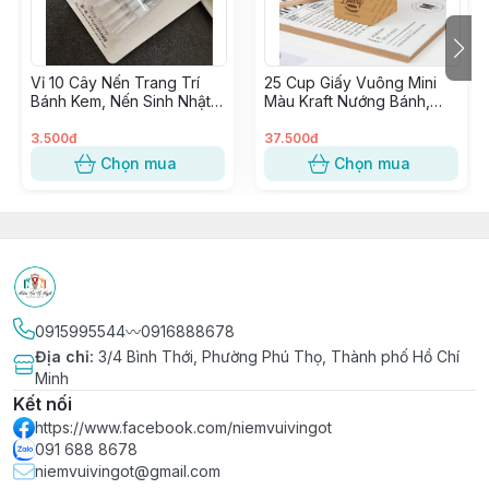
Vỉ 10 Cây Nến Trang Trí
25 Cup Giấy Vuông Mini
Bánh Kem, Nến Sinh Nhật,
Màu Kraft Nướng Bánh,
Đèn Cầy Cắm Bánh Sinh
Cupcake Vuông giấy Kraft
Nhật
trang trí Tiệc
3.500đ
37.500đ
Chọn mua
Chọn mua
0915995544〰️0916888678
Địa chỉ
:
3/4 Bình Thới, Phường Phú Thọ, Thành phố Hồ Chí
Minh
Kết nối
https://www.facebook.com/niemvuivingot
091 688 8678
niemvuivingot@gmail.com