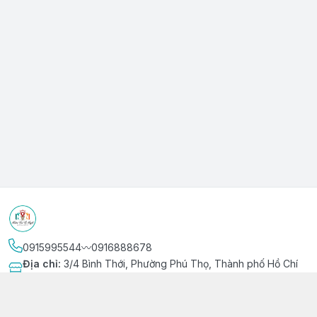
0915995544〰️0916888678
Địa chỉ
:
3/4 Bình Thới, Phường Phú Thọ, Thành phố Hồ Chí
Minh
Kết nối
https://www.facebook.com/niemvuivingot