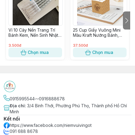
∵∵∵∵∵∵∵∵∵∵∵∵∵∵∵∵∵∵∵∵∵∵∵∵∵∵∵∵∵∵∵∵∵∵
🔰 Shop 𝐍𝐈𝐄̂̀𝐌 𝐕𝐔𝐈 𝐕𝐈̣ 𝐍𝐆𝐎̣𝐓 𝑠𝑖𝑛𝑐𝑒 2015
🔰 Tư vấn & phục vụ tận tình chu đáo
🔰 Có Cửa hàng & Kho hàng cung ứng liền mạch
Vỉ 10 Cây Nến Trang Trí
25 Cup Giấy Vuông Mini
🔰 Phân phối Sỉ & Lẻ toàn quốc giá tận gốc
Bánh Kem, Nến Sinh Nhật,
Màu Kraft Nướng Bánh,
🔰 Nhập hàng trực tiếp, không qua trung gian từ các
Đèn Cầy Cắm Bánh Sinh
Cupcake Vuông giấy Kraft
Nhà Máy lớn uy tín
Nhật
trang trí Tiệc
3.500đ
37.500đ
Chọn mua
Chọn mua
0915995544〰️0916888678
Địa chỉ
:
3/4 Bình Thới, Phường Phú Thọ, Thành phố Hồ Chí
Minh
Kết nối
https://www.facebook.com/niemvuivingot
091 688 8678