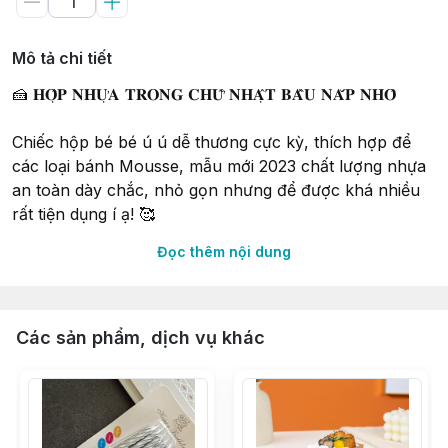
Mô tả chi tiết
🍰 𝐇𝐎̣̂𝐏 𝐍𝐇𝐔̛̣𝐀 𝐓𝐑𝐎𝐍𝐆 𝐂𝐇𝐔̛̃ 𝐍𝐇𝐀̣̂𝐓 𝐁𝐀̂̀𝐔 𝐍𝐀̆́𝐏 𝐍𝐇𝐎̂
Chiếc hộp bé bé ú ú dễ thương cực kỳ, thích hợp để
các loại bánh Mousse, mẫu mới 2023 chất lượng nhựa
an toàn dày chắc, nhỏ gọn nhưng để được khá nhiều
rất tiện dụng í ạ! 🥰
Đọc thêm nội dung
💕 Kích thước: 𝟏𝟏 𝐱 𝟖.𝟓𝐜𝐦
💕 Hộp cao: 𝟓𝐜𝐦 | Nắp cao: 𝟐𝐜𝐦
Các sản phẩm, dịch vụ khác
💕 Dung tích: 𝟒𝟓𝟎𝐦𝐥
⛔ 𝐻𝑜̣̂𝑝 𝑘ℎ𝑜̂𝑛𝑔 𝑏𝑎𝑜 𝑔𝑜̂̀𝑚 𝑇𝑒𝑚 & 𝑇𝑎𝑔 𝑔𝑖𝑎̂́𝑦