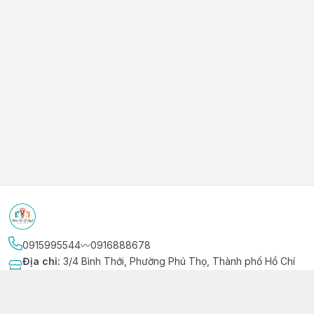
0915995544〰️0916888678
Địa chỉ
:
3/4 Bình Thới, Phường Phú Thọ, Thành phố Hồ Chí
Minh
Kết nối
https://www.facebook.com/niemvuivingot