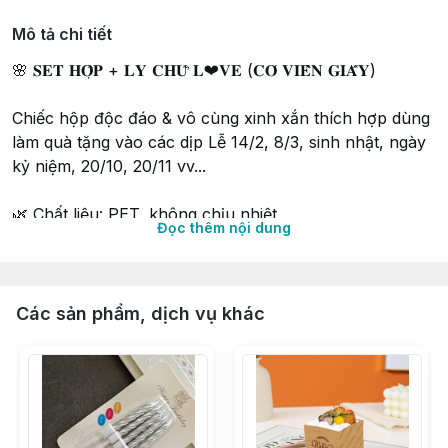
Mô tả chi tiết
🌸 𝐒𝐄𝐓 𝐇𝐎̣̂𝐏 + 𝐋𝐘 𝐂𝐇𝐔̛̃ 𝐋❤𝐕𝐄 (𝐂𝐎́ 𝐕𝐈𝐄̂̀𝐍 𝐆𝐈𝐀̂́𝐘)
Chiếc hộp độc đáo & vô cùng xinh xắn thích hợp dùng
làm quà tặng vào các dịp Lễ 14/2, 8/3, sinh nhật, ngày
kỷ niệm, 20/10, 20/11 vv...
🌿 Chất liệu: PET, không chịu nhiệt
Đọc thêm nội dung
🌿 Ly chuyên dùng cho các loại bánh Lạnh như: bánh
Mousse, Tiramisu, Cheesecake, Pudding vv...
⛔ Vui lòng canh nhiệt nếu dùng cho Rau câu
🪻1 bộ bao gồm: 𝐇𝐨̣̂𝐩 𝐌𝐢𝐜𝐚 𝐭𝐫𝐨𝐧𝐠 𝐪𝐮𝐚𝐢 𝐱𝐚́𝐜𝐡 + Đ𝐞̂́ 𝐧𝐡𝐮̛̣𝐚
Các sản phẩm, dịch vụ khác
𝐭𝐫𝐚̆́𝐧𝐠 + 𝐁𝐢̀𝐚 𝐠𝐢𝐚̂́𝐲 + 𝐒𝐞𝐭 𝐥𝐲 𝐧𝐡𝐮̛̣𝐚
∵∵∵∵∵∵∵∵∵∵∵∵∵∵∵∵∵∵∵∵∵∵∵∵∵∵∵∵∵∵∵∵∵∵
🔰 Shop 𝐍𝐈𝐄̂̀𝐌 𝐕𝐔𝐈 𝐕𝐈̣ 𝐍𝐆𝐎̣𝐓 𝑠𝑖𝑛𝑐𝑒 2015
🔰 Tư vấn & phục vụ tận tình chu đáo