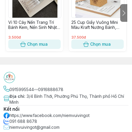
🔰 Có Cửa hàng & Kho hàng cung ứng liền mạch
🔰 Phân phối Sỉ & Lẻ toàn quốc giá tận gốc
🔰 Nhập hàng trực tiếp, không qua trung gian từ các
Vỉ 10 Cây Nến Trang Trí
25 Cup Giấy Vuông Mini
Nhà Máy lớn uy tín
Bánh Kem, Nến Sinh Nhật,
Màu Kraft Nướng Bánh,
Đèn Cầy Cắm Bánh Sinh
Cupcake Vuông giấy Kraft
Nhật
trang trí Tiệc
3.500đ
37.500đ
Chọn mua
Chọn mua
0915995544〰️0916888678
Địa chỉ
:
3/4 Bình Thới, Phường Phú Thọ, Thành phố Hồ Chí
Minh
Kết nối
https://www.facebook.com/niemvuivingot
091 688 8678
niemvuivingot@gmail.com