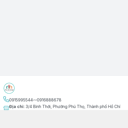
0915995544〰️0916888678
Địa chỉ
:
3/4 Bình Thới, Phường Phú Thọ, Thành phố Hồ Chí
Minh
Kết nối
https://www.facebook.com/niemvuivingot