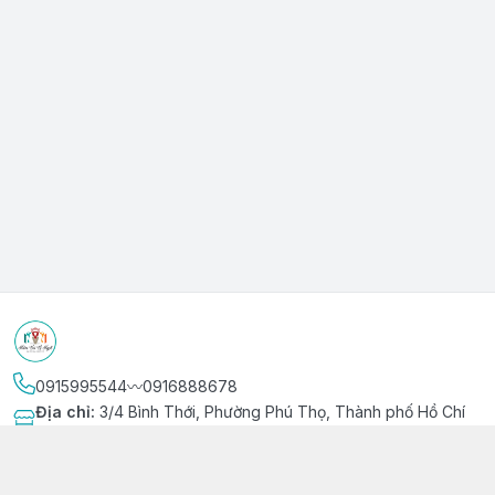
0915995544〰️0916888678
Địa chỉ
:
3/4 Bình Thới, Phường Phú Thọ, Thành phố Hồ Chí
Minh
Kết nối
https://www.facebook.com/niemvuivingot