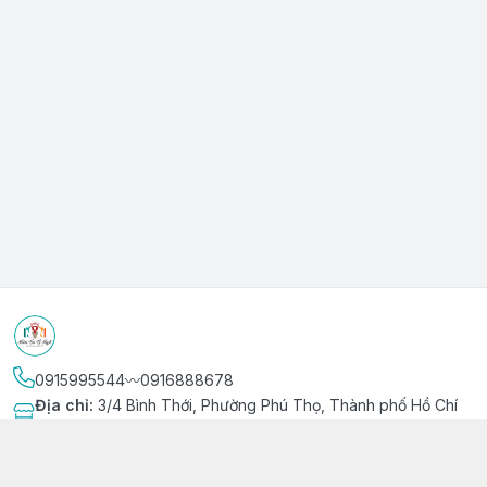
0915995544〰️0916888678
Địa chỉ
:
3/4 Bình Thới, Phường Phú Thọ, Thành phố Hồ Chí
Minh
Kết nối
https://www.facebook.com/niemvuivingot