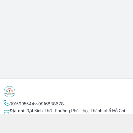
0915995544〰️0916888678
Địa chỉ
:
3/4 Bình Thới, Phường Phú Thọ, Thành phố Hồ Chí
Minh
Kết nối
https://www.facebook.com/niemvuivingot