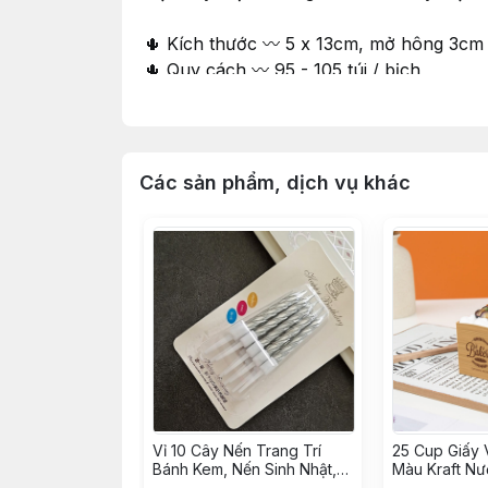
🌵 Kích thước 〰️ 5 x 13cm, mở hông 3cm
🌵 Quy cách 〰️ 95 - 105 túi / bịch
⛔ Giá chưa bao gồm Khay nhựa bên tro
∵∵∵∵∵∵∵∵∵∵∵∵∵∵∵∵∵∵∵∵∵∵∵∵∵∵∵∵∵∵∵
🔰 Shop 𝐍𝐈𝐄̂̀𝐌 𝐕𝐔𝐈 𝐕𝐈̣ 𝐍𝐆𝐎̣𝐓 𝑠𝑖𝑛𝑐𝑒 2015
Các sản phẩm, dịch vụ khác
🔰 Tư vấn & phục vụ tận tình chu đáo
🔰 Có Cửa hàng & Kho hàng cung ứng li
🔰 Phân phối Sỉ & Lẻ toàn quốc giá tận g
🔰 Nhập hàng trực tiếp, không qua trung 
Vỉ 10 Cây Nến Trang Trí
25 Cup Giấy 
Bánh Kem, Nến Sinh Nhật,
Màu Kraft Nư
Đèn Cầy Cắm Bánh Sinh
Cupcake Vuôn