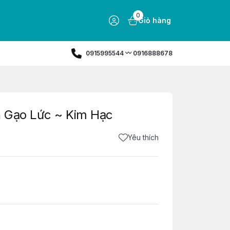
0
Giỏ hàng
0915995544 〰️ 0916888678
h Gạo Lức ~ Kim Hạc
Yêu thích