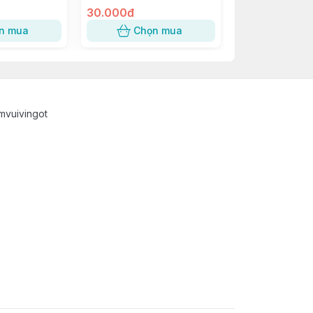
30.000đ
2.500đ
n mua
Chọn mua
Chọn
mvuivingot