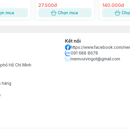
dành cho Bánh 75-80gr
27.500đ
Trung
140.000đ
ọn mua
Chọn mua
Chọ
Kết nối
https://www.facebook.com/nie
091 688 8678
niemvuivingot@gmail.com
 phố Hồ Chí Minh
h hàng
n