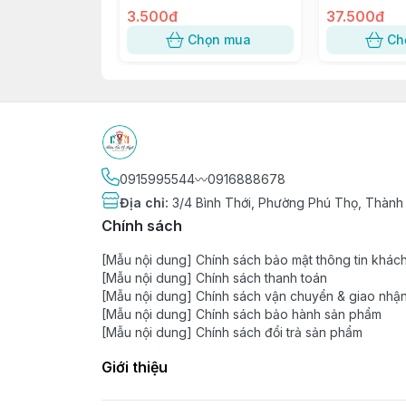
Nhật
3.500đ
trang trí Tiệc
37.500đ
Chọn mua
Ch
0915995544〰️0916888678
Địa chỉ
:
3/4 Bình Thới, Phường Phú Thọ, Thành
Chính sách
[Mẫu nội dung] Chính sách bảo mật thông tin khác
[Mẫu nội dung] Chính sách thanh toán
[Mẫu nội dung] Chính sách vận chuyển & giao nhậ
[Mẫu nội dung] Chính sách bảo hành sản phẩm
[Mẫu nội dung] Chính sách đổi trả sản phẩm
Giới thiệu