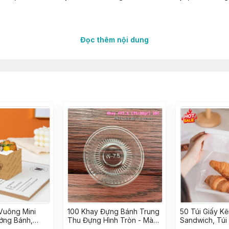
Đọc thêm nội dung
ng
∵∵∵
ền mạch
ốc
gian từ các Nhà Máy lớn uy tín
Vuông Mini
100 Khay Đựng Bánh Trung
50 Túi Giấy K
ớng Bánh,
Thu Đựng Hình Tròn - Màu
Sandwich, Túi
g giấy Kraft
Vàng & Trong, Khay 7.5
đựng Bánh Kẹo