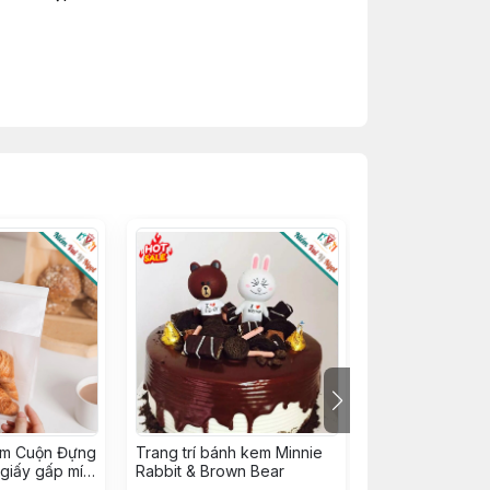
ẽm Cuộn Đựng
Trang trí bánh kem Minnie
16 Tem Nhân B
 giấy gấp mí
Rabbit & Brown Bear
Thu, Tem Dán 
 ~ size
(16 tem / tờ)