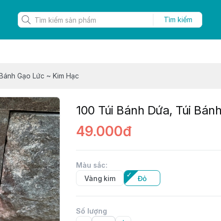
Tìm kiếm
 Bánh Gạo Lức ~ Kim Hạc
100 Túi Bánh Dứa, Túi Bán
49.000đ
Màu sắc
:
Vàng kim
Đỏ
Số lượng