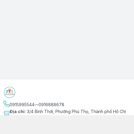
0915995544〰️0916888678
Địa chỉ
:
3/4 Bình Thới, Phường Phú Thọ, Thành phố Hồ Chí
Minh
Kết nối
https://www.facebook.com/niemvuivingot