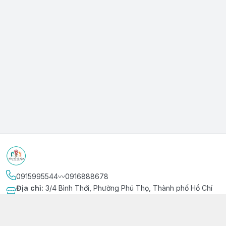
0915995544〰️0916888678
Địa chỉ
:
3/4 Bình Thới, Phường Phú Thọ, Thành phố Hồ Chí
Minh
Kết nối
https://www.facebook.com/niemvuivingot