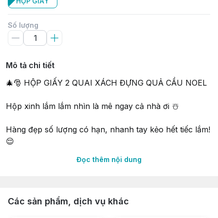
HỘP GIẤY
Số lượng
Mô tả chi tiết
🎄🎅 HỘP GIẤY 2 QUAI XÁCH ĐỰNG QUẢ CẦU NOEL
Hộp xinh lắm lắm nhìn là mê ngay cả nhà ơi ☃️
Hàng đẹp số lượng có hạn, nhanh tay kẻo hết tiếc lắm!
😌
Đọc thêm nội dung
⛔ KHÔNG KÈM RUY BĂNG, CHUÔNG & BÁNH NHA
KHÁCH IU ƠI ⛔
∵∵∵∵∵∵∵∵∵∵∵∵∵∵∵∵∵∵∵∵∵∵∵∵∵∵∵∵∵∵∵∵∵∵
Các sản phẩm, dịch vụ khác
🔰 Shop 𝐍𝐈𝐄̂̀𝐌 𝐕𝐔𝐈 𝐕𝐈̣ 𝐍𝐆𝐎̣𝐓 𝑠𝑖𝑛𝑐𝑒 2015