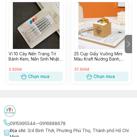
🔰 Tư vấn & phục vụ tận tình chu đáo
🔰 Có Cửa hàng & Kho hàng cung ứng liền mạch
🔰 Phân phối Sỉ & Lẻ toàn quốc giá tận gốc
🔰 Nhập hàng trực tiếp, không qua trung gian từ các
Nhà Máy lớn uy tín
Vỉ 10 Cây Nến Trang Trí
25 Cup Giấy Vuông Mini
Bánh Kem, Nến Sinh Nhật,
Màu Kraft Nướng Bánh,
Đèn Cầy Cắm Bánh Sinh
Cupcake Vuông giấy Kraft
Nhật
trang trí Tiệc
3.500đ
37.500đ
Chọn mua
Chọn mua
0915995544〰️0916888678
Địa chỉ
:
3/4 Bình Thới, Phường Phú Thọ, Thành phố Hồ Chí
Minh