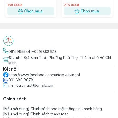
Tiramisu, Bông Lan, Xôi
Sashimi, Kimbap, Hải sản ~
Xoài ~ W120, 8117, 117-8
SỐ 5
169.000đ
275.000đ
Chọn mua
Chọn mua
0915995544〰️0916888678
Địa chỉ
:
3/4 Bình Thới, Phường Phú Thọ, Thành phố Hồ Chí
Minh
Kết nối
https://www.facebook.com/niemvuivingot
091 688 8678
niemvuivingot@gmail.com
Chính sách
[Mẫu nội dung] Chính sách bảo mật thông tin khách hàng
[Mẫu nội dung] Chính sách thanh toán