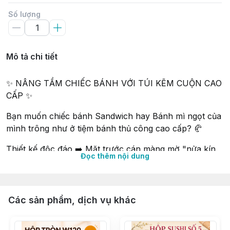
Số lượng
Mô tả chi tiết
✨ NÂNG TẦM CHIẾC BÁNH VỚI TÚI KẼM CUỘN CAO
CẤP ✨
Bạn muốn chiếc bánh Sandwich hay Bánh mì ngọt của
mình trông như ở tiệm bánh thủ công cao cấp? 🥐
Thiết kế độc đáo ➡️ Mặt trước cán màng mờ "nửa kín
Đọc thêm nội dung
nửa hở", vừa tôn lên vẻ sang trọng, vừa giúp khách
hàng nhìn thấy độ hấp dẫn của bánh bên trong.
Bảo quản tối ưu ➡️ Miệng túi có nẹp kẽm thông minh,
Các sản phẩm, dịch vụ khác
chỉ cần cuộn nhẹ là kín khít, giữ bánh luôn mềm thơm,
tránh gió và độ ẩm cực tốt.