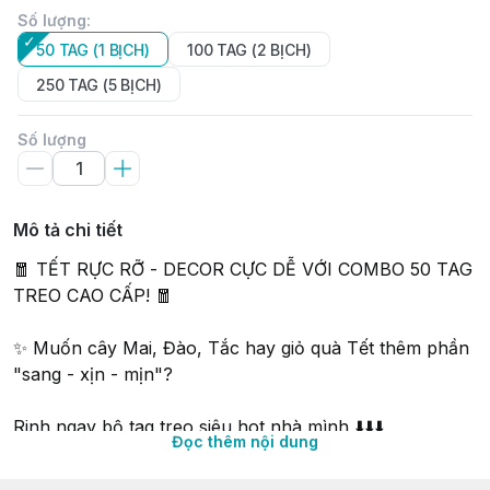
Số lượng
:
50 TAG (1 BỊCH)
100 TAG (2 BỊCH)
250 TAG (5 BỊCH)
Số lượng
Mô tả chi tiết
🧧 TẾT RỰC RỠ - DECOR CỰC DỄ VỚI COMBO 50 TAG
TREO CAO CẤP! 🧧
✨ Muốn cây Mai, Đào, Tắc hay giỏ quà Tết thêm phần
"sang - xịn - mịn"?
Rinh ngay bộ tag treo siêu hot nhà mình ⬇️⬇️⬇️
Đọc thêm nội dung
✅ Chất lượng → Giấy dày dặn cứng cáp, in 2 mặt sắc