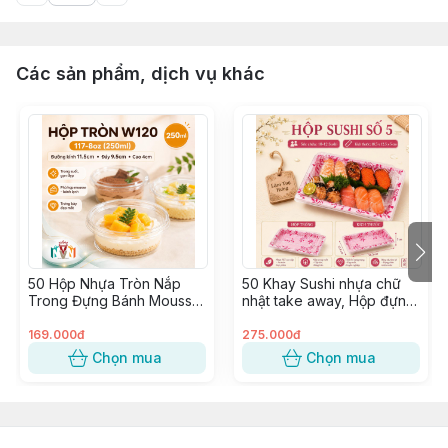
Các sản phẩm, dịch vụ khác
50 Hộp Nhựa Tròn Nắp
50 Khay Sushi nhựa chữ
Trong Đựng Bánh Mousse,
nhật take away, Hộp đựng
Tiramisu, Bông Lan, Xôi
Sashimi, Kimbap, Hải sản ~
Xoài ~ W120, 8117, 117-8
SỐ 5
169.000đ
275.000đ
Chọn mua
Chọn mua