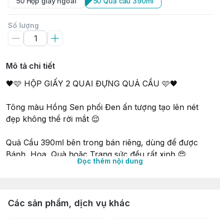
50 Hộp giấy ngoài
50 Quả cầu 390ml
Số lượng
Mô tả chi tiết
🖤🩷 HỘP GIẤY 2 QUAI ĐỰNG QUẢ CẦU 🩷🖤
Tông màu Hồng Sen phối Đen ấn tượng tạo lên nét
đẹp không thể rời mắt 😌
Quả Cầu 390ml bên trong bán riêng, dùng để được
Bánh, Hoa, Quà hoặc Trang sức đều rất xinh 😍
Đọc thêm nội dung
⛔ KHÔNG KÈM RUY BĂNG & BÁNH NHA KHÁCH IU
ƠI ⛔
Các sản phẩm, dịch vụ khác
∵∵∵∵∵∵∵∵∵∵∵∵∵∵∵∵∵∵∵∵∵∵∵∵∵∵∵∵∵∵∵∵∵∵