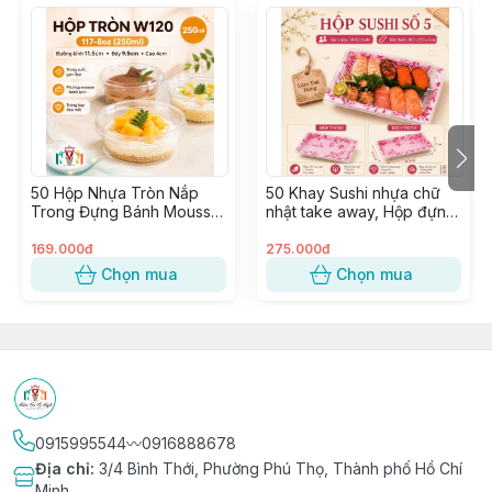
🔰 Shop 𝐍𝐈𝐄̂̀𝐌 𝐕𝐔𝐈 𝐕𝐈̣ 𝐍𝐆𝐎̣𝐓 𝑠𝑖𝑛𝑐𝑒 2015
🔰 Tư vấn & phục vụ tận tình chu đáo
🔰 Có Cửa hàng & Kho hàng cung ứng liền mạch
🔰 Phân phối Sỉ & Lẻ toàn quốc giá tận gốc
🔰 Nhập hàng trực tiếp, không qua trung gian từ các
Nhà Máy lớn uy tín
50 Hộp Nhựa Tròn Nắp
50 Khay Sushi nhựa chữ
Trong Đựng Bánh Mousse,
nhật take away, Hộp đựng
Tiramisu, Bông Lan, Xôi
Sashimi, Kimbap, Hải sản ~
Xoài ~ W120, 8117, 117-8
SỐ 5
169.000đ
275.000đ
Chọn mua
Chọn mua
0915995544〰️0916888678
Địa chỉ
:
3/4 Bình Thới, Phường Phú Thọ, Thành phố Hồ Chí
Minh