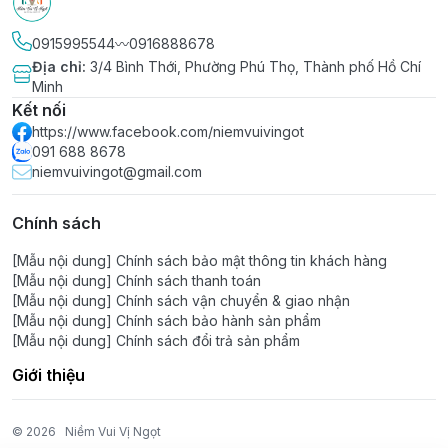
DEAL SỐC NHÉ KHÁCH IU 💢
0915995544〰️0916888678
∵∵∵∵∵∵∵∵∵∵∵∵∵∵∵∵∵∵∵∵∵∵∵∵∵∵∵∵∵∵∵∵∵
Địa chỉ
:
3/4 Bình Thới, Phường Phú Thọ, Thành phố Hồ Chí
🔰 Shop NIỀM VUI VỊ NGỌT – since 2015
Minh
✨ Tư vấn tận tâm – phục vụ chu đáo
Kết nối
🏬 Có cửa hàng & kho hàng sẵn, cung ứng nhanh
https://www.facebook.com/niemvuivingot
091 688 8678
chóng
niemvuivingot@gmail.com
📦 Phân phối sỉ & lẻ toàn quốc, giá tận gốc
🏭 Hàng nhập trực tiếp từ nhà máy uy tín, không qua
Chính sách
trung gian
[Mẫu nội dung] Chính sách bảo mật thông tin khách hàng
[Mẫu nội dung] Chính sách thanh toán
[Mẫu nội dung] Chính sách vận chuyển & giao nhận
[Mẫu nội dung] Chính sách bảo hành sản phẩm
[Mẫu nội dung] Chính sách đổi trả sản phẩm
Giới thiệu
© 2026
Niềm Vui Vị Ngọt