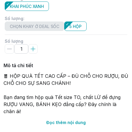
KHAI PHÚC XANH
Số lượng
:
CHỌN KHAY Ở DEAL SỐC
5 HỘP
Số lượng
Mô tả chi tiết
🧧 HỘP QUÀ TẾT CAO CẤP – ĐỦ CHỖ CHO RƯỢU, ĐỦ
CHỖ CHO SỰ SANG CHẢNH!
Bạn đang tìm hộp quà Tết size TO, chất LỪ để đựng
RƯỢU VANG, BÁNH KẸO đẳng cấp? Đây chính là
chân ái!
Đọc thêm nội dung
✨ Hộp Carton bồi cứng cáp → Đựng quà "nặng ký"