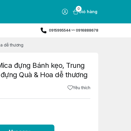
0
Giỏ hàng
0915995544 〰️ 0916888678
oa dễ thương
Mica đựng Bánh kẹo, Trung
p đựng Quà & Hoa dễ thương
Yêu thích