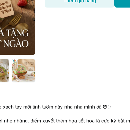
Thêm giỏ hàng
 xách tay mới tinh tươm này nha nhà mình ơi! 🌸✨
nhẹ nhàng, điểm xuyết thêm họa tiết hoa lá cực kỳ bắt mắ