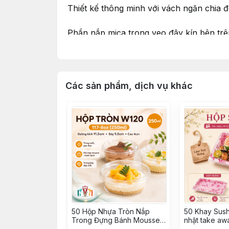
Thiết kế thông minh với vách ngăn chia 
Phần nắp mica trong veo đậy kín bên trê
bên trong 🍓.
Hộp đục sẵn quai xách tiện dụng, mang đi
Các sản phẩm, dịch vụ khác
🏷️ Mã hàng: Hộp Quai Xách Lucky Day k
📏 Kích thước: Dài 24cm x Rộng 10cm (Có
💎 Ưu điểm: Phân loại đồ ăn dễ dàng, nắp
⛔⛔⛔ SHOP CHỈ BÁN BAO BÌ BÊN NGO
∵∵∵∵∵∵∵∵∵∵∵∵∵∵∵∵∵∵∵∵∵∵∵∵∵∵∵∵∵∵∵
🔰 Shop NIỀM VUI VỊ NGỌT – since 2015
50 Hộp Nhựa Tròn Nắp
50 Khay Sush
✨ Tư vấn tận tâm – phục vụ chu đáo
Trong Đựng Bánh Mousse,
nhật take aw
Tiramisu, Bông Lan, Xôi
Sashimi, Kimb