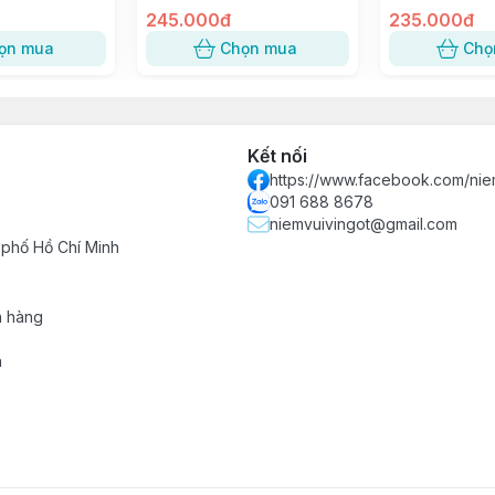
ốc
SỐ 3
245.000đ
Lan Trứng Muố
235.000đ
ng nhanh chóng
Bánh Bao [trắ
ọn mua
Chọn mua
Chọ
, không qua trung gian
Kết nối
https://www.facebook.com/nie
091 688 8678
niemvuivingot@gmail.com
 phố Hồ Chí Minh
h hàng
n