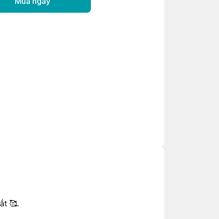
Mua ngay
t 🥰.