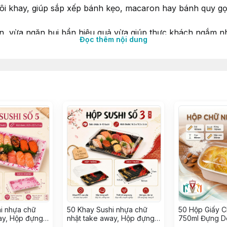
đôi khay, giúp sắp xếp bánh kẹo, macaron hay bánh quy gọ
n, vừa ngăn bụi bẩn hiệu quả vừa giúp thực khách ngắm n
Đọc thêm nội dung
 biếu tặng là đảm bảo sự chỉn chu và ghi điểm tuyệt đối 🎀
èm nắp mica 🍰
 vách chia 2 ngăn, mỗi ngăn 11cm) 📐
 đậy khít, tay cầm chắc chắn 💯
ÀI, KHÔNG CÓ BÁNH TRONG ⛔⛔⛔
∵∵
i nhựa chữ
50 Khay Sushi nhựa chữ
50 Hộp Giấy C
ay, Hộp đựng
nhật take away, Hộp đựng
750ml Đựng D
ap, Hải sản ~
Sashimi, Kimbap, Hải sản ~
Bánh Mì Trực 