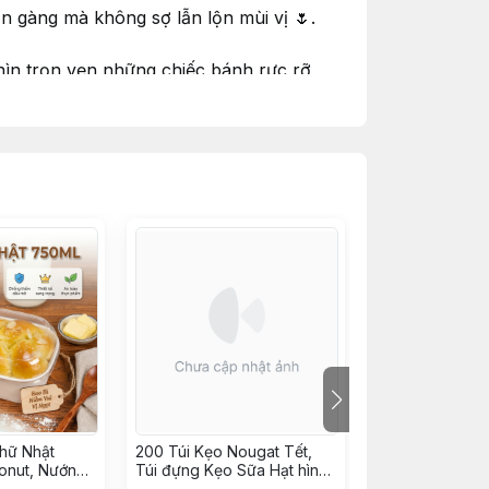
n gàng mà không sợ lẫn lộn mùi vị 🌷.
hìn trọn vẹn những chiếc bánh rực rỡ
.
hữ Nhật
200 Túi Kẹo Nougat Tết,
10 Hộp Cupcake
onut, Nướng
Túi đựng Kẹo Sữa Hạt hình
Hộp Nhựa quai 
Tiếp, Bông
Mèo Tài Lộc may mắn -
W986, JYH-210