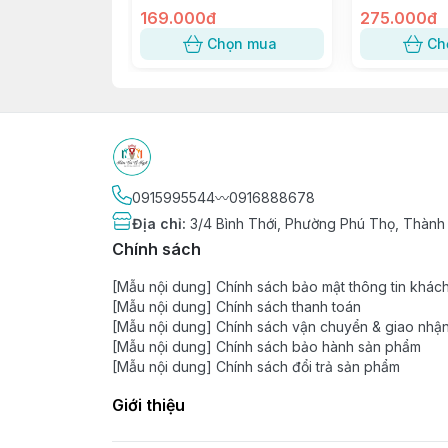
📦 Phân phối sỉ & lẻ toàn quốc, giá tận g
Xoài ~ W120, 8117, 117-8
169.000đ
SỐ 5
275.000đ
🏬 Có cửa hàng & kho hàng sẵn, cung ứ
Chọn mua
Ch
🏭 Hàng nhập trực tiếp từ nhà máy uy tín
0915995544〰️0916888678
Địa chỉ
:
3/4 Bình Thới, Phường Phú Thọ, Thành
Chính sách
[Mẫu nội dung] Chính sách bảo mật thông tin khác
[Mẫu nội dung] Chính sách thanh toán
[Mẫu nội dung] Chính sách vận chuyển & giao nhậ
[Mẫu nội dung] Chính sách bảo hành sản phẩm
[Mẫu nội dung] Chính sách đổi trả sản phẩm
Giới thiệu