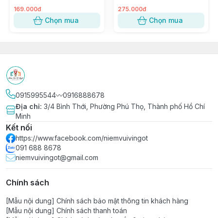
Tiramisu, Bông Lan, Xôi
Sashimi, Kimbap, Hải sản ~
Xoài ~ W120, 8117, 117-8
SỐ 5
169.000đ
275.000đ
Chọn mua
Chọn mua
0915995544〰️0916888678
Địa chỉ
:
3/4 Bình Thới, Phường Phú Thọ, Thành phố Hồ Chí
Minh
Kết nối
https://www.facebook.com/niemvuivingot
091 688 8678
niemvuivingot@gmail.com
Chính sách
[Mẫu nội dung] Chính sách bảo mật thông tin khách hàng
[Mẫu nội dung] Chính sách thanh toán