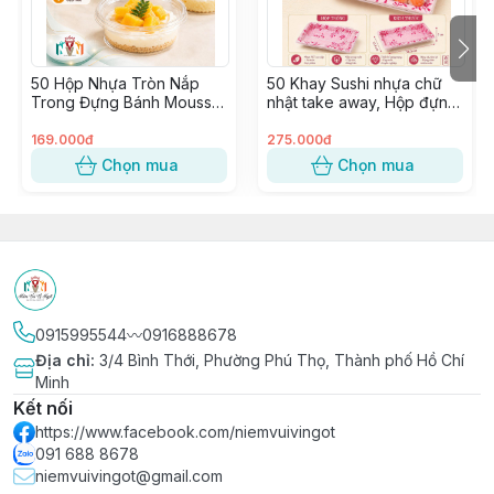
🔥 Đừng tặng quà theo cách cũ! Dùng hộp LỊCH để tạo
bất ngờ!
50 Hộp Nhựa Tròn Nắp
50 Khay Sushi nhựa chữ
Trong Đựng Bánh Mousse,
nhật take away, Hộp đựng
⛔ ⛔⛔ SHOP CHỈ BÁN HỘP NGOÀI, KHÔNG KÈM HOA
Tiramisu, Bông Lan, Xôi
Sashimi, Kimbap, Hải sản ~
BÁNH & RUY BĂNG
Xoài ~ W120, 8117, 117-8
SỐ 5
169.000đ
275.000đ
Chọn mua
Chọn mua
∵∵∵∵∵∵∵∵∵∵∵∵∵∵∵∵∵∵∵∵∵∵∵∵∵∵∵∵∵∵∵∵∵
🔰 Shop NIỀM VUI VỊ NGỌT – since 2015
✨ Tư vấn tận tâm – phục vụ chu đáo
🏬 Có cửa hàng & kho hàng sẵn, cung ứng nhanh
chóng
📦 Phân phối sỉ & lẻ toàn quốc, giá tận gốc
0915995544〰️0916888678
🏭 Hàng nhập trực tiếp từ nhà máy uy tín, không qua
Địa chỉ
:
3/4 Bình Thới, Phường Phú Thọ, Thành phố Hồ Chí
trung gian
Minh
Kết nối
https://www.facebook.com/niemvuivingot
091 688 8678
niemvuivingot@gmail.com