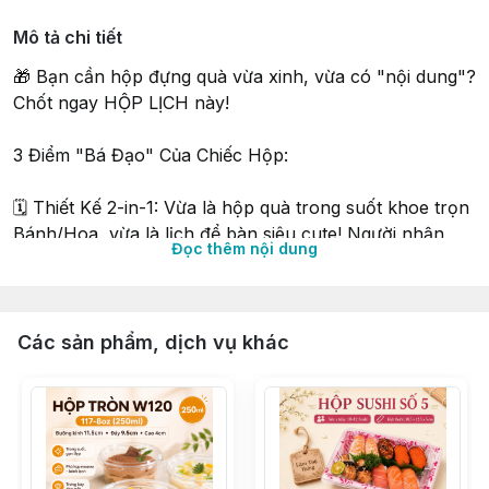
Mô tả chi tiết
🎁 Bạn cần hộp đựng quà vừa xinh, vừa có "nội dung"?
Chốt ngay HỘP LỊCH này!
3 Điểm "Bá Đạo" Của Chiếc Hộp:
🗓️ Thiết Kế 2-in-1: Vừa là hộp quà trong suốt khoe trọn
Bánh/Hoa, vừa là lịch để bàn siêu cute! Người nhận
Đọc thêm nội dung
vừa ăn quà, vừa nhớ ngày! 😉
💪 Quai Xách Sang Chảnh: Quai xách chắc chắn, cài nơ
xinh xắn, biến món quà thành "chiếc túi xách thời
Các sản phẩm, dịch vụ khác
trang" cực kỳ ấn tượng!
🌸 Đa Năng Tuyệt Đối: Đựng hoa tươi, hoa sáp,
cupcake, bánh mini, hay set quà tặng nhỏ đều cực
phẩm!