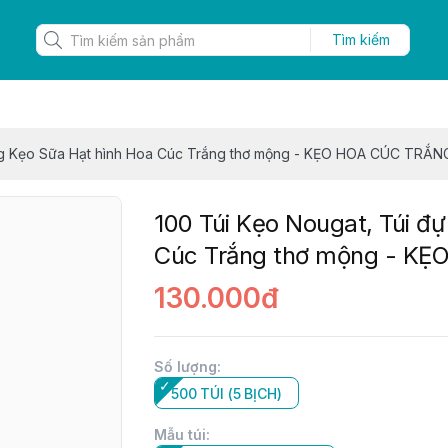
Tìm kiếm
ng Kẹo Sữa Hạt hình Hoa Cúc Trắng thơ mộng - KẸO HOA CÚC TRẮN
100 Túi Kẹo Nougat, Túi đ
Cúc Trắng thơ mộng - K
130.000đ
Số lượng
:
500 TÚI (5 BỊCH)
Mẫu túi
: