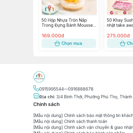
50 Hộp Nhựa Tròn Nắp
50 Khay Sush
Trong Đựng Bánh Mousse,
nhật take aw
Tiramisu, Bông Lan, Xôi
Sashimi, Kimb
Xoài ~ W120, 8117, 117-8
169.000đ
SỐ 5
275.000đ
Chọn mua
Ch
0915995544〰️0916888678
Địa chỉ
:
3/4 Bình Thới, Phường Phú Thọ, Thành
Chính sách
[Mẫu nội dung] Chính sách bảo mật thông tin khác
[Mẫu nội dung] Chính sách thanh toán
[Mẫu nội dung] Chính sách vận chuyển & giao nhậ