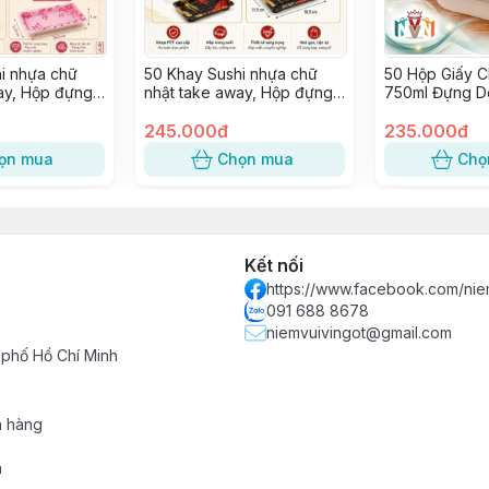
i nhựa chữ
50 Khay Sushi nhựa chữ
50 Hộp Giấy C
ay, Hộp đựng
nhật take away, Hộp đựng
750ml Đựng D
ap, Hải sản ~
Sashimi, Kimbap, Hải sản ~
Bánh Mì Trực 
SỐ 3
245.000đ
Lan Trứng Muố
235.000đ
Bánh Bao [trắ
ọn mua
Chọn mua
Chọ
Kết nối
https://www.facebook.com/nie
091 688 8678
niemvuivingot@gmail.com
 phố Hồ Chí Minh
h hàng
n