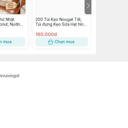
hữ Nhật
200 Túi Kẹo Nougat Tết,
10 Hộp Cupcake
onut, Nướng
Túi đựng Kẹo Sữa Hạt hình
Hộp Nhựa quai 
Tiếp, Bông
Mèo Tài Lộc may mắn -
W986, JYH-210
i, Bánh Ngọt,
KẸO MÈO QUÝ PHI
165.000đ
W062
75.000đ
ng nắp cao]
n mua
Chọn mua
Chọn
mvuivingot