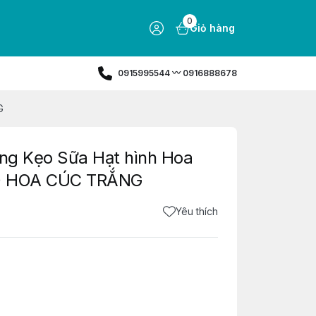
0
Giỏ hàng
0915995544 〰️ 0916888678
G
ựng Kẹo Sữa Hạt hình Hoa
ẸO HOA CÚC TRẮNG
Yêu thích