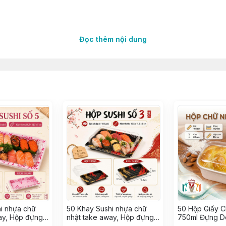
Đọc thêm nội dung
UÔN 250GR LÊN 300GR
11
NG
ền mạch
ốc
gian từ các Nhà Máy lớn uy tín
i nhựa chữ
50 Khay Sushi nhựa chữ
50 Hộp Giấy C
ay, Hộp đựng
nhật take away, Hộp đựng
750ml Đựng D
ap, Hải sản ~
Sashimi, Kimbap, Hải sản ~
Bánh Mì Trực 