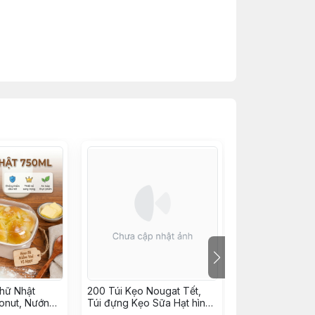
hữ Nhật
200 Túi Kẹo Nougat Tết,
10 Hộp Cupcake
onut, Nướng
Túi đựng Kẹo Sữa Hạt hình
Hộp Nhựa quai 
Tiếp, Bông
Mèo Tài Lộc may mắn -
W986, JYH-210