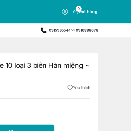
0
Giỏ hàng
0915995544 〰️ 0916888678
e 10 loại 3 biên Hàn miệng ~
Yêu thích