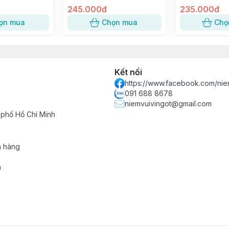
SỐ 3
245.000đ
Lan Trứng Muố
235.000đ
Bánh Bao [trắ
ọn mua
Chọn mua
Chọ
Kết nối
https://www.facebook.com/nie
091 688 8678
niemvuivingot@gmail.com
 phố Hồ Chí Minh
h hàng
n