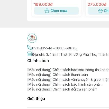
Xoài ~ W120, 8117, 117-8
169.000đ
SỐ 5
275.000đ
Chọn mua
Ch
0915995544〰️0916888678
Địa chỉ
:
3/4 Bình Thới, Phường Phú Thọ, Thành
Chính sách
[Mẫu nội dung] Chính sách bảo mật thông tin khác
[Mẫu nội dung] Chính sách thanh toán
[Mẫu nội dung] Chính sách vận chuyển & giao nhậ
[Mẫu nội dung] Chính sách bảo hành sản phẩm
[Mẫu nội dung] Chính sách đổi trả sản phẩm
Giới thiệu