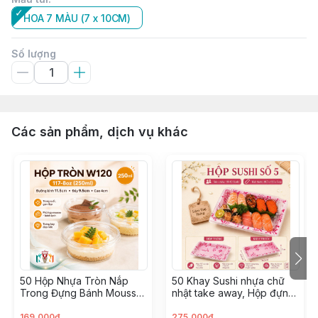
HOA 7 MÀU (7 x 10CM)
Số lượng
Các sản phẩm, dịch vụ khác
50 Hộp Nhựa Tròn Nắp
50 Khay Sushi nhựa chữ
Trong Đựng Bánh Mousse,
nhật take away, Hộp đựng
Tiramisu, Bông Lan, Xôi
Sashimi, Kimbap, Hải sản ~
Xoài ~ W120, 8117, 117-8
SỐ 5
169.000đ
275.000đ