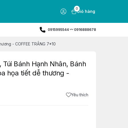
0
Giỏ hàng
0915995544 〰️ 0916888678
ễ thương - COFFEE TRẮNG 7*10
, Túi Bánh Hạnh Nhân, Bánh
a họa tiết dễ thương -
Yêu thích