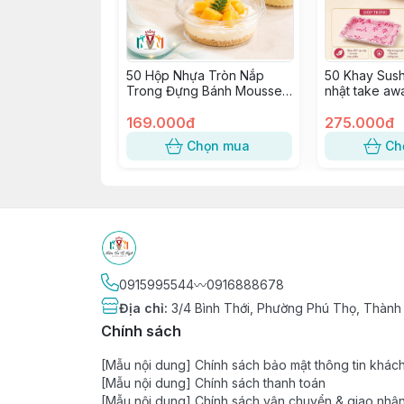
50 Hộp Nhựa Tròn Nắp
50 Khay Sush
Trong Đựng Bánh Mousse,
nhật take aw
Tiramisu, Bông Lan, Xôi
Sashimi, Kimb
Xoài ~ W120, 8117, 117-8
169.000đ
SỐ 5
275.000đ
Chọn mua
Ch
0915995544〰️0916888678
Địa chỉ
:
3/4 Bình Thới, Phường Phú Thọ, Thành
Chính sách
[Mẫu nội dung] Chính sách bảo mật thông tin khác
[Mẫu nội dung] Chính sách thanh toán
[Mẫu nội dung] Chính sách vận chuyển & giao nhậ