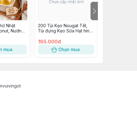
hữ Nhật
200 Túi Kẹo Nougat Tết,
10 Hộp Cupcake
onut, Nướng
Túi đựng Kẹo Sữa Hạt hình
Hộp Nhựa quai 
Tiếp, Bông
Mèo Tài Lộc may mắn -
W986, JYH-210
i, Bánh Ngọt,
KẸO MÈO QUÝ PHI
165.000đ
W062
75.000đ
ng nắp cao]
n mua
Chọn mua
Chọn
mvuivingot