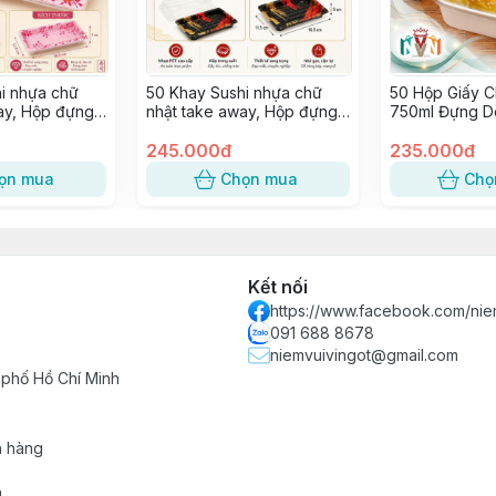
i nhựa chữ
50 Khay Sushi nhựa chữ
50 Hộp Giấy C
ay, Hộp đựng
nhật take away, Hộp đựng
750ml Đựng D
ap, Hải sản ~
Sashimi, Kimbap, Hải sản ~
Bánh Mì Trực 
SỐ 3
245.000đ
Lan Trứng Muố
235.000đ
Bánh Bao [trắ
ọn mua
Chọn mua
Chọ
Kết nối
https://www.facebook.com/nie
091 688 8678
niemvuivingot@gmail.com
 phố Hồ Chí Minh
h hàng
n