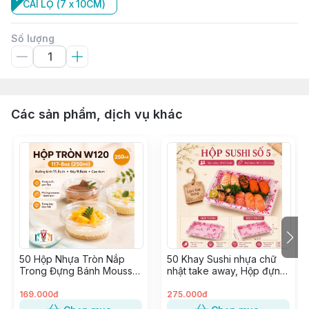
CÁI LỌ (7 x 10CM)
Số lượng
Các sản phẩm, dịch vụ khác
50 Hộp Nhựa Tròn Nắp
50 Khay Sushi nhựa chữ
Trong Đựng Bánh Mousse,
nhật take away, Hộp đựng
Tiramisu, Bông Lan, Xôi
Sashimi, Kimbap, Hải sản ~
Xoài ~ W120, 8117, 117-8
SỐ 5
169.000đ
275.000đ