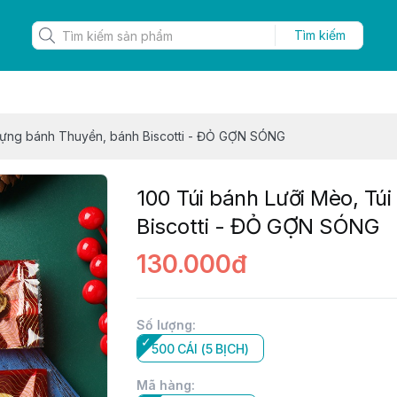
Tìm kiếm
 đựng bánh Thuyền, bánh Biscotti - ĐỎ GỢN SÓNG
100 Túi bánh Lưỡi Mèo, Tú
Biscotti - ĐỎ GỢN SÓNG
130.000đ
Số lượng
:
500 CÁI (5 BỊCH)
Mã hàng
: