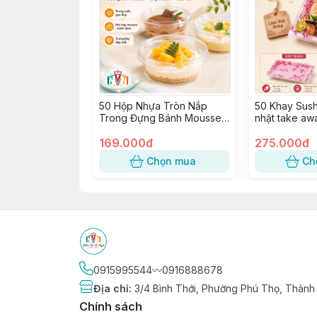
50 Hộp Nhựa Tròn Nắp
50 Khay Sush
Trong Đựng Bánh Mousse,
nhật take aw
Tiramisu, Bông Lan, Xôi
Sashimi, Kimb
Xoài ~ W120, 8117, 117-8
169.000đ
SỐ 5
275.000đ
Chọn mua
Ch
0915995544〰️0916888678
Địa chỉ
:
3/4 Bình Thới, Phường Phú Thọ, Thành
Chính sách