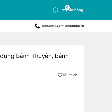
0
Giỏ hàng
0915995544 〰️ 0916888678
i đựng bánh Thuyền, bánh
Yêu thích