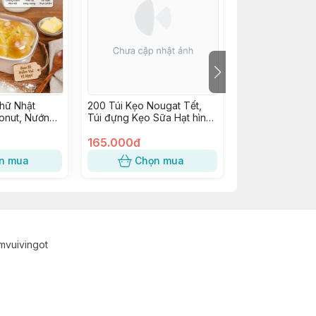
hữ Nhật
200 Túi Kẹo Nougat Tết,
10 Hộp Cupcake
onut, Nướng
Túi đựng Kẹo Sữa Hạt hình
Hộp Nhựa quai 
Tiếp, Bông
Mèo Tài Lộc may mắn -
W986, JYH-210
i, Bánh Ngọt,
KẸO MÈO QUÝ PHI
165.000đ
W062
75.000đ
ng nắp cao]
n mua
Chọn mua
Chọn
mvuivingot