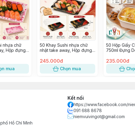
i nhựa chữ
50 Khay Sushi nhựa chữ
50 Hộp Giấy C
ay, Hộp đựng
nhật take away, Hộp đựng
750ml Đựng D
ap, Hải sản ~
Sashimi, Kimbap, Hải sản ~
Bánh Mì Trực 
SỐ 3
245.000đ
Lan Trứng Muố
235.000đ
Bánh Bao [trắ
ọn mua
Chọn mua
Chọ
Kết nối
https://www.facebook.com/nie
091 688 8678
niemvuivingot@gmail.com
 phố Hồ Chí Minh