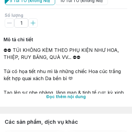
5 Túi TO (không Nơ)
10 Túi TO (không Nơ)
Số lượng
Mô tả chi tiết
⛔⛔ TÚI KHÔNG KÈM THEO PHỤ KIỆN NHƯ HOA,
THIỆP, RUY BĂNG, QUÀ VV... ⛔⛔
Túi có họa tiết nhu mì là những chiếc Hoa cúc trắng
kết hợp quai xách Da bền bỉ 🫶
Tạo lên sự nhẹ nhàng, lãng mạn & tinh tế cực kỳ xinh
Đọc thêm nội dung
🥰
Vẻ ngoài thanh lịch dùng để đựng 💄 Mỹ phẩm, làm 👗
túi xách tay thời trang, 🎁 Quà tặng, dùng khi 👒 Du lịch
Các sản phẩm, dịch vụ khác
hoặc ☕ Cafe cùng bạn bè