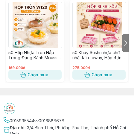
-----------------------------------------------------
🌷 SIZE NHỎ: Ngang 18cm, cao 20cm, mở hông 10cm
🌷 SIZE TO: Ngang 25cm, cao 23cm, mở hông 13.5cm
50 Hộp Nhựa Tròn Nắp
50 Khay Sushi nhựa chữ
∵∵∵∵∵∵∵∵∵∵∵∵∵∵∵∵∵∵∵∵∵∵∵∵∵∵∵∵∵∵∵∵∵∵
Trong Đựng Bánh Mousse,
nhật take away, Hộp đựng
🔰 Shop 𝐍𝐈𝐄̂̀𝐌 𝐕𝐔𝐈 𝐕𝐈̣ 𝐍𝐆𝐎̣𝐓 𝑠𝑖𝑛𝑐𝑒 2015
Tiramisu, Bông Lan, Xôi
Sashimi, Kimbap, Hải sản ~
🔰 Tư vấn & phục vụ tận tình chu đáo
Xoài ~ W120, 8117, 117-8
SỐ 5
169.000đ
275.000đ
🔰 Có Cửa hàng & Kho hàng cung ứng liền mạch
Chọn mua
Chọn mua
🔰 Phân phối Sỉ & Lẻ toàn quốc giá tận gốc
🔰 Nhập hàng trực tiếp, không qua trung gian từ các
Nhà Máy lớn uy tín
0915995544〰️0916888678
Địa chỉ
:
3/4 Bình Thới, Phường Phú Thọ, Thành phố Hồ Chí
Minh