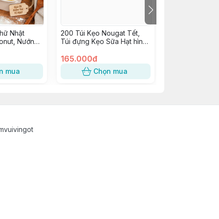
hữ Nhật
200 Túi Kẹo Nougat Tết,
10 Hộp Cupcake
onut, Nướng
Túi đựng Kẹo Sữa Hạt hình
Hộp Nhựa quai 
Tiếp, Bông
Mèo Tài Lộc may mắn -
W986, JYH-210
i, Bánh Ngọt,
KẸO MÈO QUÝ PHI
165.000đ
W062
75.000đ
ng nắp cao]
n mua
Chọn mua
Chọn
mvuivingot