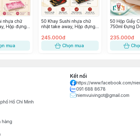
i nhựa chữ
50 Khay Sushi nhựa chữ
50 Hộp Giấy C
ay, Hộp đựng
nhật take away, Hộp đựng
750ml Đựng D
ap, Hải sản ~
Sashimi, Kimbap, Hải sản ~
Bánh Mì Trực 
SỐ 3
245.000đ
Lan Trứng Muố
235.000đ
Bánh Bao [trắ
ọn mua
Chọn mua
Chọ
Kết nối
https://www.facebook.com/nie
091 688 8678
niemvuivingot@gmail.com
 phố Hồ Chí Minh
h hàng
n