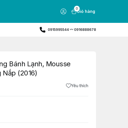
0
Giỏ hàng
0915995544 〰️ 0916888678
ựng Bánh Lạnh, Mousse
g Nắp (2016)
Yêu thích