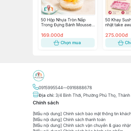
50 Hộp Nhựa Tròn Nắp
50 Khay Sush
Trong Đựng Bánh Mousse,
nhật take aw
Tiramisu, Bông Lan, Xôi
Sashimi, Kimb
Xoài ~ W120, 8117, 117-8
169.000đ
SỐ 5
275.000đ
Chọn mua
Ch
0915995544〰️0916888678
Địa chỉ
:
3/4 Bình Thới, Phường Phú Thọ, Thành
Chính sách
[Mẫu nội dung] Chính sách bảo mật thông tin khác
[Mẫu nội dung] Chính sách thanh toán
[Mẫu nội dung] Chính sách vận chuyển & giao nhậ