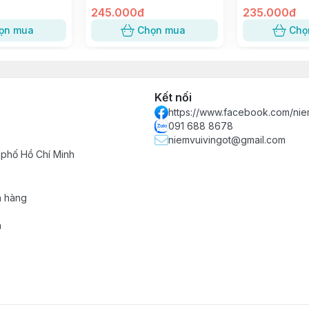
SỐ 3
245.000đ
Lan Trứng Muố
235.000đ
Bánh Bao [trắ
ọn mua
Chọn mua
Chọ
Kết nối
https://www.facebook.com/nie
091 688 8678
niemvuivingot@gmail.com
 phố Hồ Chí Minh
h hàng
n