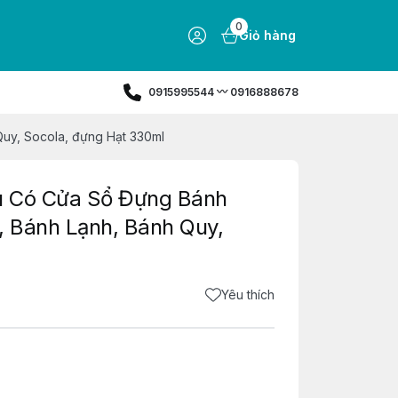
0
Giỏ hàng
0915995544 〰️ 0916888678
uy, Socola, đựng Hạt 330ml
su Có Cửa Sổ Đựng Bánh
 Bánh Lạnh, Bánh Quy,
Yêu thích