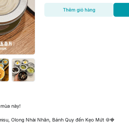
Thêm giỏ hàng
t mùa này!
misu, Olong Nhài Nhãn, Bánh Quy đến Kẹo Mứt 🍪🍓