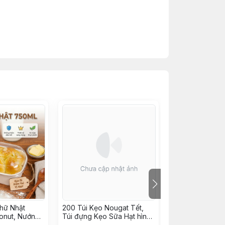
hữ Nhật
200 Túi Kẹo Nougat Tết,
10 Hộp Cupcake
onut, Nướng
Túi đựng Kẹo Sữa Hạt hình
Hộp Nhựa quai 
Tiếp, Bông
Mèo Tài Lộc may mắn -
W986, JYH-210