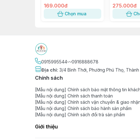
Xoài ~ W120, 8117, 117-8
169.000đ
SỐ 5
275.000đ
Chọn mua
Ch
0915995544〰️0916888678
Địa chỉ
:
3/4 Bình Thới, Phường Phú Thọ, Thành
Chính sách
[Mẫu nội dung] Chính sách bảo mật thông tin khác
[Mẫu nội dung] Chính sách thanh toán
[Mẫu nội dung] Chính sách vận chuyển & giao nhậ
[Mẫu nội dung] Chính sách bảo hành sản phẩm
[Mẫu nội dung] Chính sách đổi trả sản phẩm
Giới thiệu