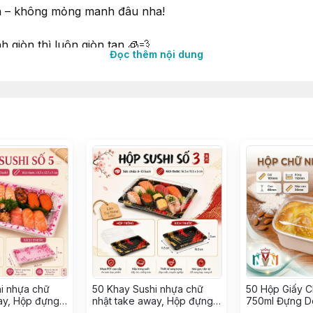
ặn – không mỏng manh đâu nha!
 giòn thì luôn giòn tan 🧊💨
Đọc thêm nội dung
tiện lợi mang đi biếu tặng 🎁
ền mạch
ốc
i nhựa chữ
50 Khay Sushi nhựa chữ
50 Hộp Giấy C
gian từ các Nhà Máy lớn uy tín
ay, Hộp đựng
nhật take away, Hộp đựng
750ml Đựng D
ap, Hải sản ~
Sashimi, Kimbap, Hải sản ~
Bánh Mì Trực 