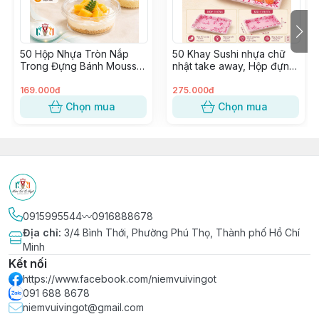
∵∵∵∵∵∵∵∵∵∵∵∵∵∵∵∵∵∵∵∵∵∵∵∵∵∵∵∵∵∵∵∵∵
🔰 Shop NIỀM VUI VỊ NGỌT – since 2015
✨ Tư vấn tận tâm – phục vụ chu đáo
50 Hộp Nhựa Tròn Nắp
50 Khay Sushi nhựa chữ
🏬 Có cửa hàng & kho hàng sẵn, cung ứng nhanh
Trong Đựng Bánh Mousse,
nhật take away, Hộp đựng
chóng
Tiramisu, Bông Lan, Xôi
Sashimi, Kimbap, Hải sản ~
📦 Phân phối sỉ & lẻ toàn quốc, giá tận gốc
Xoài ~ W120, 8117, 117-8
SỐ 5
169.000đ
275.000đ
🏭 Hàng nhập trực tiếp từ nhà máy uy tín, không qua
Chọn mua
Chọn mua
trung gian
0915995544〰️0916888678
Địa chỉ
:
3/4 Bình Thới, Phường Phú Thọ, Thành phố Hồ Chí
Minh
Kết nối
https://www.facebook.com/niemvuivingot
091 688 8678
niemvuivingot@gmail.com