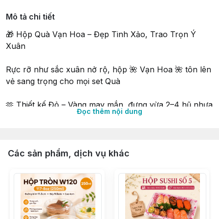
Mô tả chi tiết
🎁 Hộp Quà Vạn Hoa – Đẹp Tinh Xảo, Trao Trọn Ý
Xuân
Rực rỡ như sắc xuân nở rộ, hộp 🌺 Vạn Hoa 🌺 tôn lên
vẻ sang trọng cho mọi set Quà
🫶 Thiết kế Đỏ – Vàng may mắn, đựng vừa 2–4 hũ nhựa
Đọc thêm nội dung
nắp nhôm (đường kính 9cm), thích hợp cho các loại
Hạt, Mứt, Yến, Bánh…
Tặng người thân – biếu đối tác đều vô cùng đẳng cấp
Các sản phẩm, dịch vụ khác
😍
⛔⛔⛔ KHÔNG KÈM THEO HŨ NHỰA BÊN TRONG ⛔⛔
⛔