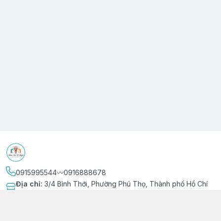
0915995544〰️0916888678
Địa chỉ
:
3/4 Bình Thới, Phường Phú Thọ, Thành phố Hồ Chí
Minh
Kết nối
https://www.facebook.com/niemvuivingot