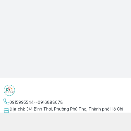
0915995544〰️0916888678
Địa chỉ
:
3/4 Bình Thới, Phường Phú Thọ, Thành phố Hồ Chí
Minh
Kết nối
https://www.facebook.com/niemvuivingot