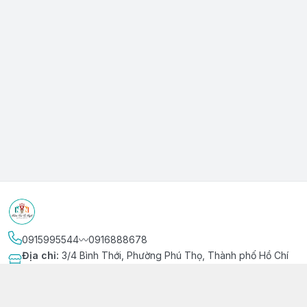
0915995544〰️0916888678
Địa chỉ
:
3/4 Bình Thới, Phường Phú Thọ, Thành phố Hồ Chí
Minh
Kết nối
https://www.facebook.com/niemvuivingot